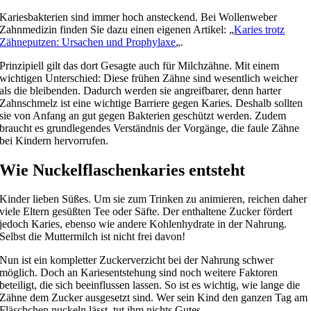
Kariesbakterien sind immer hoch ansteckend. Bei Wollenweber
Zahnmedizin finden Sie dazu einen eigenen Artikel: „
Karies trotz
Zähneputzen: Ursachen und Prophylaxe
„.
Prinzipiell gilt das dort Gesagte auch für Milchzähne. Mit einem
wichtigen Unterschied: Diese frühen Zähne sind wesentlich weicher
als die bleibenden. Dadurch werden sie angreifbarer, denn harter
Zahnschmelz ist eine wichtige Barriere gegen Karies. Deshalb sollten
sie von Anfang an gut gegen Bakterien geschützt werden. Zudem
braucht es grundlegendes Verständnis der Vorgänge, die faule Zähne
bei Kindern hervorrufen.
Wie Nuckelflaschenkaries entsteht
Kinder lieben Süßes. Um sie zum Trinken zu animieren, reichen daher
viele Eltern gesüßten Tee oder Säfte. Der enthaltene Zucker fördert
jedoch Karies, ebenso wie andere Kohlenhydrate in der Nahrung.
Selbst die Muttermilch ist nicht frei davon!
Nun ist ein kompletter Zuckerverzicht bei der Nahrung schwer
möglich. Doch an Kariesentstehung sind noch weitere Faktoren
beteiligt, die sich beeinflussen lassen. So ist es wichtig, wie lange die
Zähne dem Zucker ausgesetzt sind. Wer sein Kind den ganzen Tag am
Fläschchen nuckeln lässt, tut ihm nichts Gutes.