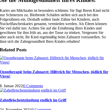
Sie die Mundgesundheit Ihres Kindes!
Karies am Milchzahn ist besonders schlimm: Sie fügt Ihrem Kind nicht
nur Schmerzen zu. Bleibende Schäden stellen sich auch bei den
Folgezähnen ein. Deshalb sollten faule Zähne bei Kindern, auch
Nuckelflaschenkaries genannt, vermieden werden. Als Eltern können
Sie viel dafür tun: Achten Sie auf die Ernährung Ihres Kindes und
gewöhnen Sie ihm früh an, aus der Tasse zu trinken. Vergessen Sie
aber auch nicht, Ihr Kind regelmäßig beim Zahnarzt vorzustellen. So
lässt sich die Zahngesundheit Ihres Kindes erhalten!
Related Posts
Ozontherapie beim Zahnarzt: Hilfreich für Menschen, tödlich für
Viren!
8. Januar 2022
|
0 Comments
Zahnfleischentzündung endlich im Griff
24. November 2021
|
0 Comments