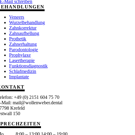
E-Mail schreiben
BEHANDLUNGEN
Veneers
Wurzelbehandlung
Zahnkorrektur
Zahnaufhellung
Prothetik
Zahnerhaltung
Parodontologie
Prophylaxe
Lasertherapie
Funktionsdiagnostik
Schlafmedizin
Implantate
KONTAKT
elefon: +49 (0) 2151 604 75 70
-Mail: mail@wollenweber.dental
7798 Krefeld
stwall 150
SPRECHZEITEN
o_____8:00 – 13:00 14:00 – 19:00