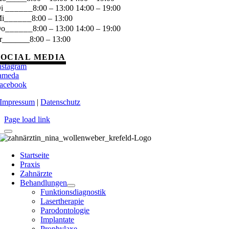
______
Di
8:00 – 13:00 14:00 – 19:00
______
i
8:00 – 13:00
______
Do
8:00 – 13:00 14:00 – 19:00
______
r
8:00 – 13:00
SOCIAL MEDIA
nstagram
ameda
acebook
Impressum
|
Datenschutz
Page load link
Startseite
Praxis
Zahnärzte
Behandlungen
Funktionsdiagnostik
Lasertherapie
Parodontologie
Implantate
Prophylaxe