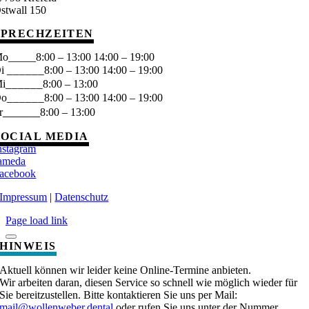
stwall 150
SPRECHZEITEN
o_____8:00 – 13:00 14:00 – 19:00
______
Di
8:00 – 13:00 14:00 – 19:00
______
i
8:00 – 13:00
______
Do
8:00 – 13:00 14:00 – 19:00
______
r
8:00 – 13:00
SOCIAL MEDIA
nstagram
ameda
acebook
Impressum
|
Datenschutz
Page load link
HINWEIS
Aktuell können wir leider keine Online-Termine anbieten.
Wir arbeiten daran, diesen Service so schnell wie möglich wieder für
Sie bereitzustellen. Bitte kontaktieren Sie uns per Mail:
mail@wollenweber.dental
oder rufen Sie uns unter der Nummer