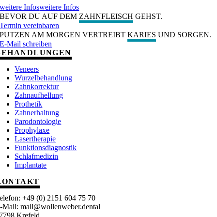
weitere Infos
weitere Infos
BEVOR DU AUF DEM
ZAHNFLEISCH
GEHST.
Termin vereinbaren
PUTZEN AM MORGEN VERTREIBT
KARIES
UND SORGEN.
E-Mail schreiben
BEHANDLUNGEN
Veneers
Wurzelbehandlung
Zahnkorrektur
Zahnaufhellung
Prothetik
Zahnerhaltung
Parodontologie
Prophylaxe
Lasertherapie
Funktionsdiagnostik
Schlafmedizin
Implantate
KONTAKT
elefon: +49 (0) 2151 604 75 70
-Mail: mail@wollenweber.dental
7798 Krefeld