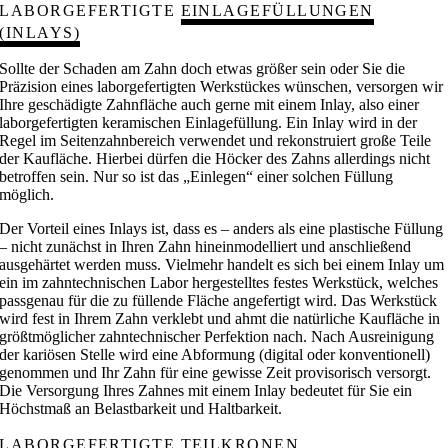
LABORGEFERTIGTE
EINLAGEFÜLLUNGEN
(INLAYS)
Sollte der Schaden am Zahn doch etwas größer sein oder Sie die
Präzision eines laborgefertigten Werkstückes wünschen, versorgen wir
Ihre geschädigte Zahnfläche auch gerne mit einem Inlay, also einer
laborgefertigten keramischen Einlagefüllung. Ein Inlay wird in der
Regel im Seitenzahnbereich verwendet und rekonstruiert große Teile
der Kaufläche. Hierbei dürfen die Höcker des Zahns allerdings nicht
betroffen sein. Nur so ist das „Einlegen“ einer solchen Füllung
möglich.
Der Vorteil eines Inlays ist, dass es – anders als eine plastische Füllung
– nicht zunächst in Ihren Zahn hineinmodelliert und anschließend
ausgehärtet werden muss. Vielmehr handelt es sich bei einem Inlay um
ein im zahntechnischen Labor hergestelltes festes Werkstück, welches
passgenau für die zu füllende Fläche angefertigt wird. Das Werkstück
wird fest in Ihrem Zahn verklebt und ahmt die natürliche Kaufläche in
größtmöglicher zahntechnischer Perfektion nach. Nach Ausreinigung
der kariösen Stelle wird eine Abformung (digital oder konventionell)
genommen und Ihr Zahn für eine gewisse Zeit provisorisch versorgt.
Die Versorgung Ihres Zahnes mit einem Inlay bedeutet für Sie ein
Höchstmaß an Belastbarkeit und Haltbarkeit.
LABORGEFERTIGTE
TEILKRONEN