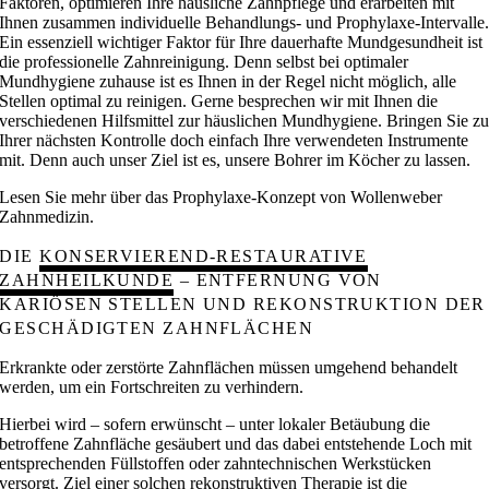
Faktoren, optimieren Ihre häusliche Zahnpflege und erarbeiten mit
Ihnen zusammen individuelle Behandlungs- und Prophylaxe-Intervalle
Ein essenziell wichtiger Faktor für Ihre dauerhafte Mundgesundheit ist
die professionelle Zahnreinigung. Denn selbst bei optimaler
Mundhygiene zuhause ist es Ihnen in der Regel nicht möglich, alle
Stellen optimal zu reinigen. Gerne besprechen wir mit Ihnen die
verschiedenen Hilfsmittel zur häuslichen Mundhygiene. Bringen Sie z
Ihrer nächsten Kontrolle doch einfach Ihre verwendeten Instrumente
mit. Denn auch unser Ziel ist es, unsere Bohrer im Köcher zu lassen.
Lesen Sie mehr über das Prophylaxe-Konzept von Wollenweber
Zahnmedizin.
DIE
KONSERVIEREND-RESTAURATIVE
ZAHNHEILKUNDE
– ENTFERNUNG VON
KARIÖSEN STELLEN UND REKONSTRUKTION DER
GESCHÄDIGTEN ZAHNFLÄCHEN
Erkrankte oder zerstörte Zahnflächen müssen umgehend behandelt
werden, um ein Fortschreiten zu verhindern.
Hierbei wird – sofern erwünscht – unter lokaler Betäubung die
betroffene Zahnfläche gesäubert und das dabei entstehende Loch mit
entsprechenden Füllstoffen oder zahntechnischen Werkstücken
versorgt. Ziel einer solchen rekonstruktiven Therapie ist die