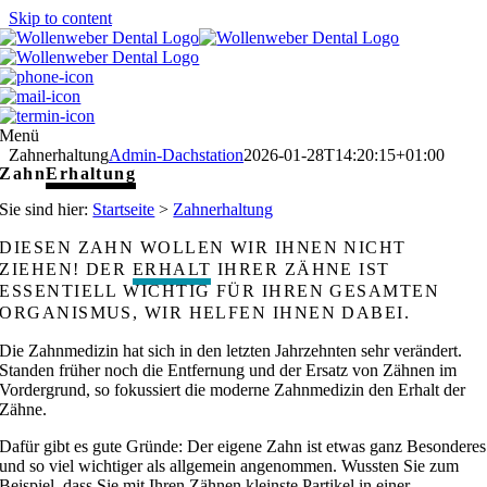
Skip to content
Menü
Zahnerhaltung
Admin-Dachstation
2026-01-28T14:20:15+01:00
Zahn
Erhaltung
Sie sind hier:
Startseite
>
Zahnerhaltung
DIESEN ZAHN WOLLEN WIR IHNEN NICHT
ZIEHEN! DER
ERHALT
IHRER ZÄHNE IST
ESSENTIELL WICHTIG FÜR IHREN GESAMTEN
ORGANISMUS, WIR HELFEN IHNEN DABEI.
Die Zahnmedizin hat sich in den letzten Jahrzehnten sehr verändert.
Standen früher noch die Entfernung und der Ersatz von Zähnen im
Vordergrund, so fokussiert die moderne Zahnmedizin den Erhalt der
Zähne.
Dafür gibt es gute Gründe: Der eigene Zahn ist etwas ganz Besonderes
und so viel wichtiger als allgemein angenommen. Wussten Sie zum
Beispiel, dass Sie mit Ihren Zähnen kleinste Partikel in einer