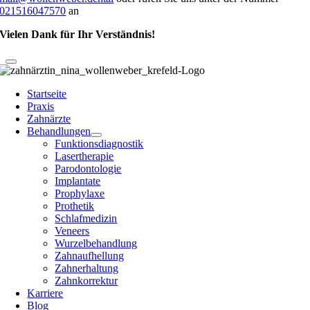
021516047570
an
Vielen Dank für Ihr Verständnis!
Startseite
Praxis
Zahnärzte
Behandlungen
Funktionsdiagnostik
Lasertherapie
Parodontologie
Implantate
Prophylaxe
Prothetik
Schlafmedizin
Veneers
Wurzelbehandlung
Zahnaufhellung
Zahnerhaltung
Zahnkorrektur
Karriere
Blog