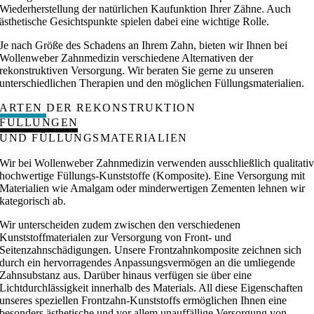
Wiederherstellung der natürlichen Kaufunktion Ihrer Zähne. Auch
ästhetische Gesichtspunkte spielen dabei eine wichtige Rolle.
Je nach Größe des Schadens an Ihrem Zahn, bieten wir Ihnen bei
Wollenweber Zahnmedizin verschiedene Alternativen der
rekonstruktiven Versorgung. Wir beraten Sie gerne zu unseren
unterschiedlichen Therapien und den möglichen Füllungsmaterialien.
ARTEN
DER REKONSTRUKTION
FÜLLUNGEN
UND FÜLLUNGSMATERIALIEN
Wir bei Wollenweber Zahnmedizin verwenden ausschließlich qualitati
hochwertige Füllungs-Kunststoffe (Komposite). Eine Versorgung mit
Materialien wie Amalgam oder minderwertigen Zementen lehnen wir
kategorisch ab.
Wir unterscheiden zudem zwischen den verschiedenen
Kunststoffmaterialen zur Versorgung von Front- und
Seitenzahnschädigungen. Unsere Frontzahnkomposite zeichnen sich
durch ein hervorragendes Anpassungsvermögen an die umliegende
Zahnsubstanz aus. Darüber hinaus verfügen sie über eine
Lichtdurchlässigkeit innerhalb des Materials. All diese Eigenschaften
unseres speziellen Frontzahn-Kunststoffs ermöglichen Ihnen eine
besonders ästhetische und vor allem unauffällige Versorgung von