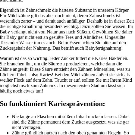
Eigentlich ist Zahnschmelz die härteste Substanz in unserem Körper.
Für Milchzähne gilt das aber noch nicht, deren Zahnschmelz ist
wesentlich zarter – und damit auch anfälliger. Deshalb ist in dieser Zeit
die richtige Ernährung besonders wichtig. Dazu sollten Sie wissen: Ihr
Baby verlangt nicht von Natur aus nach Süßem. Gewöhnen Sie daher
Ihr Baby gar nicht erst an gesüßte Tees und Ähnliches. Ungesüßte
Tees oder Wasser tun es auch. Beim Essen achten Sie bitte auf den
Zuckergehalt der Nahrung. Das betrifft auch Babyfertignahrung!
Warum ist das so wichtig: Jeder Zucker füttert die Karies-Bakterien.
Sie brauchen ihn, um die Säure zu produzieren, welche dann die
Zähne angreift. Diese Säure entzieht den Zähnen Mineralien, was zu
Löchern führt – also Karies! Bei den Milchzähnen äußert sie sich als
weißer Fleck auf dem Zahn. Taucht er auf, sollten Sie mit Ihrem Kind
möglichst rasch zum Zahnarzt. In diesem ersten Stadium lässt sich
häufig noch etwas tun!
So funktioniert Kariesprävention:
Nie lange an Flaschen mit süßem Inhalt nuckeln lassen. Dabei
sind die Zähne permanent dem Zucker ausgesetzt, was sie gar
nicht vertragen!
Zähne gründlich putzen nach den oben genannten Regeln. So