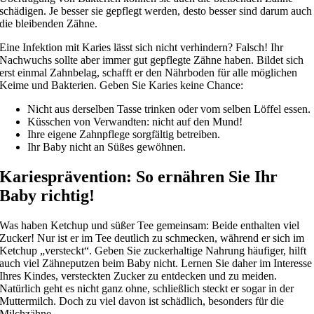
schädigen. Je besser sie gepflegt werden, desto besser sind darum auch
die bleibenden Zähne.
Eine Infektion mit Karies lässt sich nicht verhindern? Falsch! Ihr
Nachwuchs sollte aber immer gut gepflegte Zähne haben. Bildet sich
erst einmal Zahnbelag, schafft er den Nährboden für alle möglichen
Keime und Bakterien. Geben Sie Karies keine Chance:
Nicht aus derselben Tasse trinken oder vom selben Löffel essen.
Küsschen von Verwandten: nicht auf den Mund!
Ihre eigene Zahnpflege sorgfältig betreiben.
Ihr Baby nicht an Süßes gewöhnen.
Kariesprävention: So ernähren Sie Ihr
Baby richtig!
Was haben Ketchup und süßer Tee gemeinsam: Beide enthalten viel
Zucker! Nur ist er im Tee deutlich zu schmecken, während er sich im
Ketchup „versteckt“. Geben Sie zuckerhaltige Nahrung häufiger, hilft
auch viel Zähneputzen beim Baby nicht. Lernen Sie daher im Interesse
Ihres Kindes, versteckten Zucker zu entdecken und zu meiden.
Natürlich geht es nicht ganz ohne, schließlich steckt er sogar in der
Muttermilch. Doch zu viel davon ist schädlich, besonders für die
Milchzähne.