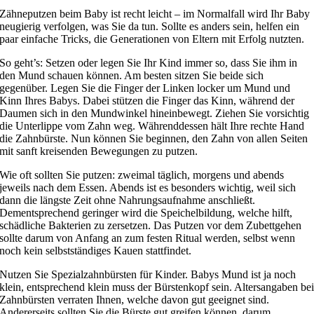
Zähneputzen beim Baby ist recht leicht – im Normalfall wird Ihr Baby
neugierig verfolgen, was Sie da tun. Sollte es anders sein, helfen ein
paar einfache Tricks, die Generationen von Eltern mit Erfolg nutzten.
So geht’s: Setzen oder legen Sie Ihr Kind immer so, dass Sie ihm in
den Mund schauen können. Am besten sitzen Sie beide sich
gegenüber. Legen Sie die Finger der Linken locker um Mund und
Kinn Ihres Babys. Dabei stützen die Finger das Kinn, während der
Daumen sich in den Mundwinkel hineinbewegt. Ziehen Sie vorsichtig
die Unterlippe vom Zahn weg. Währenddessen hält Ihre rechte Hand
die Zahnbürste. Nun können Sie beginnen, den Zahn von allen Seiten
mit sanft kreisenden Bewegungen zu putzen.
Wie oft sollten Sie putzen: zweimal täglich, morgens und abends
jeweils nach dem Essen. Abends ist es besonders wichtig, weil sich
dann die längste Zeit ohne Nahrungsaufnahme anschließt.
Dementsprechend geringer wird die Speichelbildung, welche hilft,
schädliche Bakterien zu zersetzen. Das Putzen vor dem Zubettgehen
sollte darum von Anfang an zum festen Ritual werden, selbst wenn
noch kein selbstständiges Kauen stattfindet.
Nutzen Sie Spezialzahnbürsten für Kinder. Babys Mund ist ja noch
klein, entsprechend klein muss der Bürstenkopf sein. Altersangaben be
Zahnbürsten verraten Ihnen, welche davon gut geeignet sind.
Andererseits sollten Sie die Bürste gut greifen können, darum