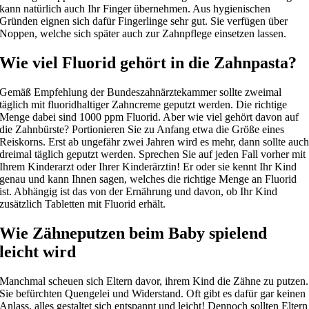
kann natürlich auch Ihr Finger übernehmen. Aus hygienischen
Gründen eignen sich dafür Fingerlinge sehr gut. Sie verfügen über
Noppen, welche sich später auch zur Zahnpflege einsetzen lassen.
Wie viel Fluorid gehört in die Zahnpasta?
Gemäß Empfehlung der Bundeszahnärztekammer sollte zweimal
täglich mit fluoridhaltiger Zahncreme geputzt werden. Die richtige
Menge dabei sind 1000 ppm Fluorid. Aber wie viel gehört davon auf
die Zahnbürste? Portionieren Sie zu Anfang etwa die Größe eines
Reiskorns. Erst ab ungefähr zwei Jahren wird es mehr, dann sollte auc
dreimal täglich geputzt werden. Sprechen Sie auf jeden Fall vorher mit
Ihrem Kinderarzt oder Ihrer Kinderärztin! Er oder sie kennt Ihr Kind
genau und kann Ihnen sagen, welches die richtige Menge an Fluorid
ist. Abhängig ist das von der Ernährung und davon, ob Ihr Kind
zusätzlich Tabletten mit Fluorid erhält.
Wie Zähneputzen beim Baby spielend
leicht wird
Manchmal scheuen sich Eltern davor, ihrem Kind die Zähne zu putzen.
Sie befürchten Quengelei und Widerstand. Oft gibt es dafür gar keinen
Anlass, alles gestaltet sich entspannt und leicht! Dennoch sollten Eltern