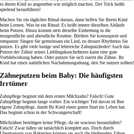
es ihrem Kind so angenehm wie möglich machen. Der Trick heißt:
spielend heranführen!
Machen Sie ein tägliches Ritual daraus, dann helfen Sie Ihrem Kind
beim Lernen. Was ist ein Ritual: Es heißt immer dieselben Abläufe
beim Putzen. Hinzu kommt stets dieselbe Einbettung in die
morgendliche und abendliche Routine. Bleiben Sie konsequent und
entspannt: Singen Sie gemeinsam ein Lied, zu dessen Rhythmus Sie
putzen. Es gibt viele lustige und lehrreiche Zahnputzlieder! Auch das
Putzen der Zähne seines Lieblingskuscheltieres kann eine gute
Vorbildwirkung haben. Oder putzen Sie sich zuerst die Zähne. Ihr
Kind hat einen natürlichen Nachahmungsdrang, den Sie nutzen sollten
Zähneputzen beim Baby: Die häufigsten
Irrtümer
Zahnpflege beginnt mit dem ersten Milchzahn? Falsch! Gute
Zahnpflege beginnt lange vorher. Ein wichtiger Teil davon ist Ihre
eigene Zahnpflege, damit Ihr Kind einen guten Start ins Leben hat.
Das beginnt schon in der Schwangerschaft!
Milchzähne benötigen keine Pflege, da sie sowieso herausfallen?
Falsch! Zwar fallen sie tatsächlich komplett aus. Doch durch
Übertragung von Bakterien können sie auch die bleibenden Zähne