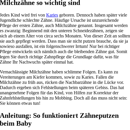
Milchzähne so wichtig sind
Jedes Kind wird frei von
Karies
geboren. Dennoch haben später viele
Jugendliche schlechte Zähne. Häufige Ursache ist unzureichende
Pflege der ersten Zähne, auch Milchzähne genannt. Insgesamt werden
es zwanzig: Beginnend mit den unteren Schneidezähnen, zeigen sie
sich ab einem Alter von circa sechs Monaten. Von dieser Zeit an sollte
sie auch gepflegt werden. Dass man sie nicht putzen brauche, da sie ja
sowieso ausfallen, ist ein folgenschwerer Irrtum! Nur bei richtiger
Pflege entwickeln sich nämlich auch die bleibenden Zähne gut. Somit
legen Sie durch richtige Zahnpflege die Grundlage dafür, was für
Zähne Ihr Nachwuchs später einmal hat.
Vernachlässigte Milchzähne haben schlimme Folgen. Es kann zu
Vereiterungen am Kiefer kommen, sowie zu Karies. Fallen die
Milchzähne zu früh aus, rücken die Nachbarzähne in die Lücke vor.
Dadurch ergeben sich Fehlstellungen beim späteren Gebiss. Das hat
unangenehme Folgen für das Kind, von Hilfen zur Korrektur der
Zahnfehlstellungen bis hin zu Mobbing. Doch all das muss nicht sein:
Sie können etwas tun!
Anleitung: So funktioniert Zähneputzen
beim Baby